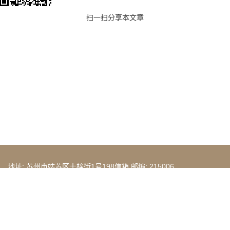
扫一扫分享本文章
地址: 苏州市姑苏区十梓街1号198信箱 邮编: 215006
电话: 0512-65226719
Copyright © 2020 苏州大学人文社会科学处. All Rights Reserved.
常用校外链接